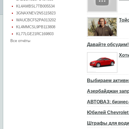
KL4AMBSL7TB005534
3GNAXNEV2NS115823
Тойо
WAUCBCF52PA013202
KL4MMCSL9PB113808
KL77LGE21RC169803
Все отчёты
Давайте обсудим!
Хот
Выбираем активн
Азербайджан зап
АВТОВАЗ: бизнес-
Юбилей Chevrolet
Штрафы для води