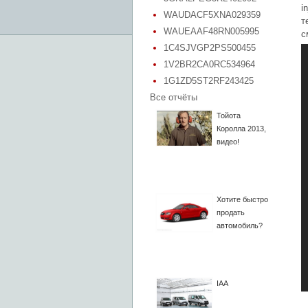
i
WAUDACF5XNA029359
т
WAUEAAF48RN005995
с
1C4SJVGP2PS500455
1V2BR2CA0RC534964
1G1ZD5ST2RF243425
Все отчёты
Тойота
Королла 2013,
видео!
Хотите быстро
продать
автомобиль?
IAA