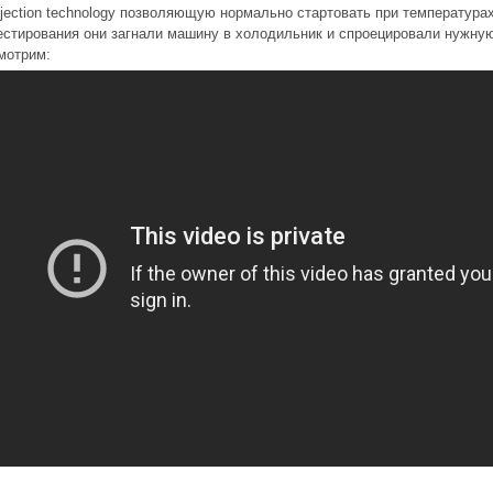
njection technology позволяющую нормально стартовать при температурах
естирования они загнали машину в холодильник и спроецировали нужную
мотрим: