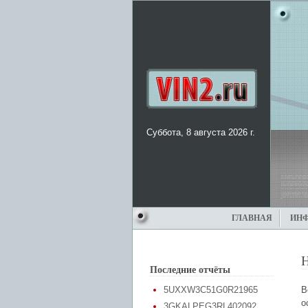
Суббота, 8 августа 2026 г.
ГЛАВНАЯ
ИН
Н
Последние отчёты
5UXXW3C51G0R21965
В
о
3GKALPEG3RL402092