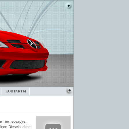
КОНТАКТЫ
й температруе,
an Diesels' direct