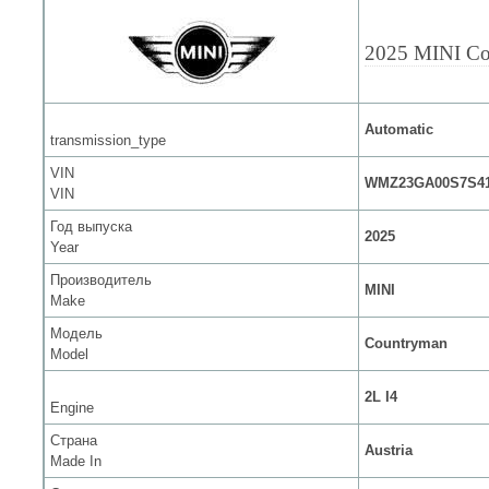
2025 MINI Co
Automatic
transmission_type
VIN
WMZ23GA00S7S41
VIN
Год выпуска
2025
Year
Производитель
MINI
Make
Модель
Countryman
Model
2L I4
Engine
Страна
Austria
Made In