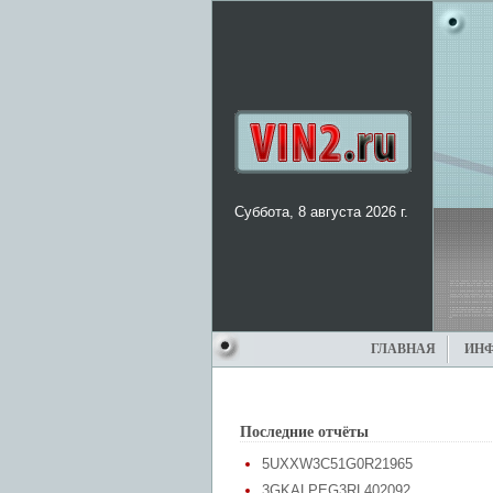
Суббота, 8 августа 2026 г.
ГЛАВНАЯ
ИН
Последние отчёты
5UXXW3C51G0R21965
3GKALPEG3RL402092