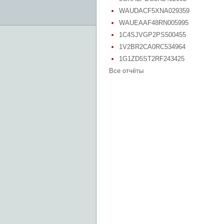
WAUDACF5XNA029359
WAUEAAF48RN005995
1C4SJVGP2PS500455
1V2BR2CA0RC534964
1G1ZD5ST2RF243425
Все отчёты