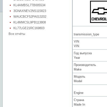
KL4AMBSL7TB005534
3GNAXNEV2NS115823
WAUCBCF52PA013202
KL4MMCSL9PB113808
KL77LGE21RC169803
Все отчёты
transmission_type
VIN
VIN
Год выпуска
Year
Производитель
Make
Модель
Model
Engine
Страна
Made In