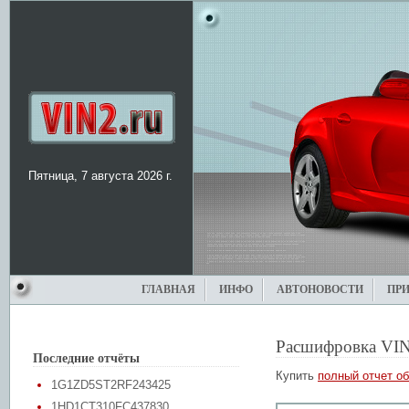
Пятница, 7 августа 2026 г.
ГЛАВНАЯ
ИНФО
АВТОНОВОСТИ
ПР
Расшифровка VIN
Последние отчёты
Купить
полный отчет об
1G1ZD5ST2RF243425
1HD1CT310FC437830