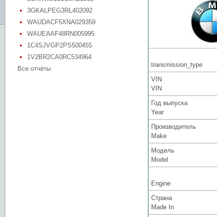
3GKALPEG3RL402092
WAUDACF5XNA029359
WAUEAAF48RN005995
1C4SJVGP2PS500455
1V2BR2CA0RC534964
transmission_type
Все отчёты
VIN
VIN
Год выпуска
Year
Производитель
Make
Модель
Model
Engine
Страна
Made In