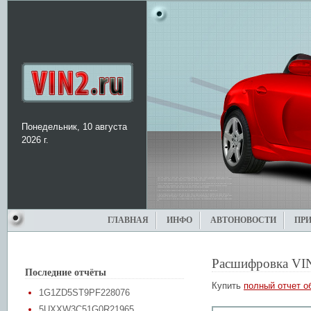
Понедельник, 10 августа
2026 г.
ГЛАВНАЯ
ИНФО
АВТОНОВОСТИ
ПР
Расшифровка VI
Последние отчёты
Купить
полный отчет о
1G1ZD5ST9PF228076
5UXXW3C51G0R21965