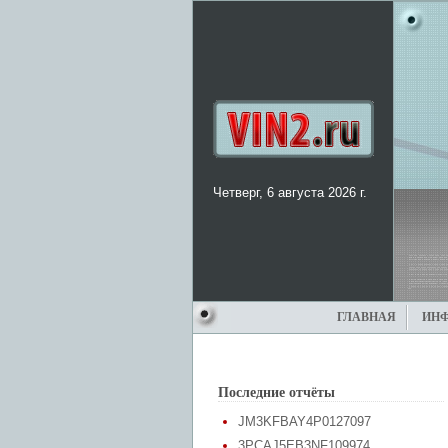
Четверг, 6 августа 2026 г.
ГЛАВНАЯ
ИН
Последние отчёты
JM3KFBAY4P0127097
3PCAJ5EB3NF109974