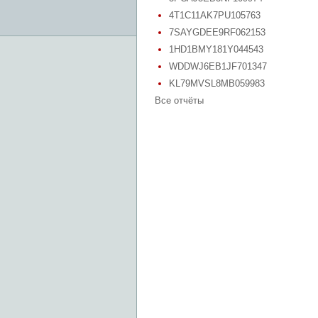
4T1C11AK7PU105763
7SAYGDEE9RF062153
1HD1BMY181Y044543
WDDWJ6EB1JF701347
KL79MVSL8MB059983
Все отчёты