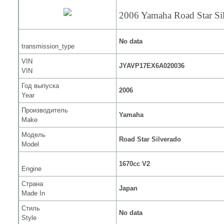
2006 Yamaha Road Star Si
No data
transmission_type
VIN
JYAVP17EX6A020036
VIN
Год выпуска
2006
Year
Производитель
Yamaha
Make
Модель
Road Star Silverado
Model
1670cc V2
Engine
Страна
Japan
Made In
Стиль
No data
Style