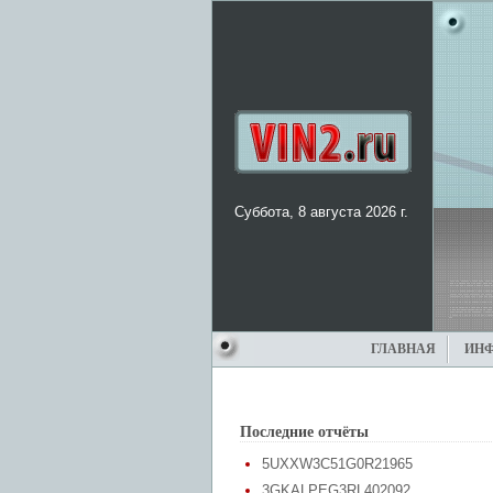
Суббота, 8 августа 2026 г.
ГЛАВНАЯ
ИН
Последние отчёты
5UXXW3C51G0R21965
3GKALPEG3RL402092