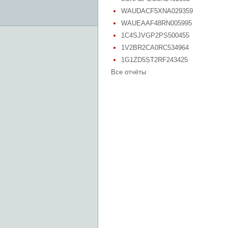
WAUDACF5XNA029359
WAUEAAF48RN005995
1C4SJVGP2PS500455
1V2BR2CA0RC534964
1G1ZD5ST2RF243425
Все отчёты