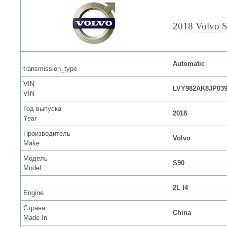
2018 Volvo 
Automatic
transmission_type
VIN
LVY982AK8JP039
VIN
Год выпуска
2018
Year
Производитель
Volvo
Make
Модель
S90
Model
2L I4
Engine
Страна
China
Made In