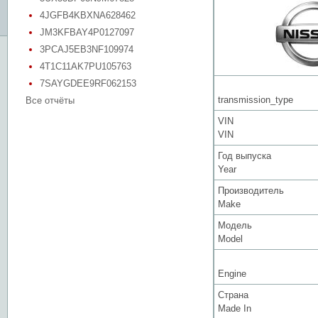
4JGFB4KBXNA628462
JM3KFBAY4P0127097
3PCAJ5EB3NF109974
4T1C11AK7PU105763
7SAYGDEE9RF062153
transmission_type
Все отчёты
VIN
VIN
Год выпуска
Year
Производитель
Make
Модель
Model
Engine
Страна
Made In