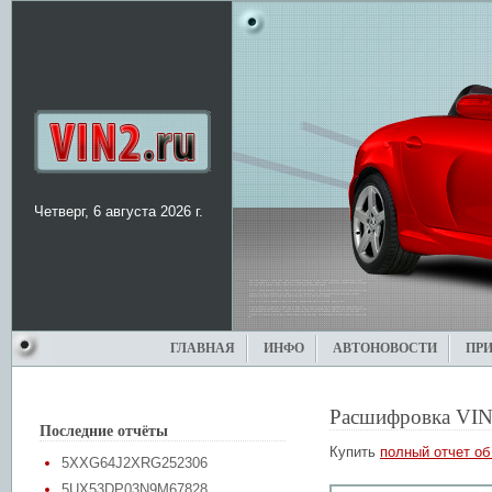
Четверг, 6 августа 2026 г.
ГЛАВНАЯ
ИНФО
АВТОНОВОСТИ
ПР
Расшифровка VIN
Последние отчёты
Купить
полный отчет об
5XXG64J2XRG252306
5UX53DP03N9M67828