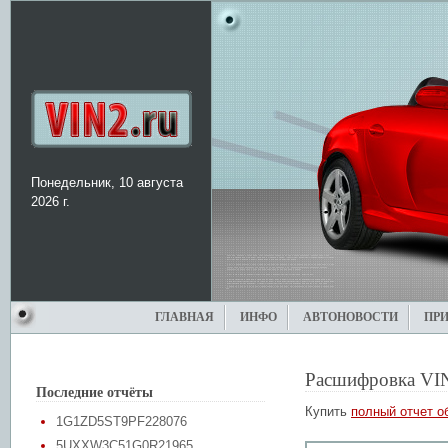
Понедельник, 10 августа
2026 г.
ГЛАВНАЯ
ИНФО
АВТОНОВОСТИ
ПР
Расшифровка VI
Последние отчёты
Купить
полный отчет о
1G1ZD5ST9PF228076
5UXXW3C51G0R21965