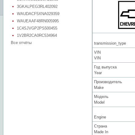
3GKALPEG3RL402092
WAUDACF5XNA029359
WAUEAAF48RN005995
1C4SJVGP2PS500455
1V2BR2CA0RC534964
Все отчёты
transmission_type
VIN
VIN
Год выпуска
Year
Производитель
Make
Модель
Model
Engine
Страна
Made In