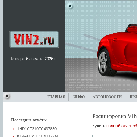
Четверг, 6 августа 2026 г.
ГЛАВНАЯ
ИНФО
АВТОНОВОСТИ
ПР
Расшифровка VIN
Последние отчёты
Купить
полный отчет об
1HD1CT310FC437830
KL4AMBSL7TB005534