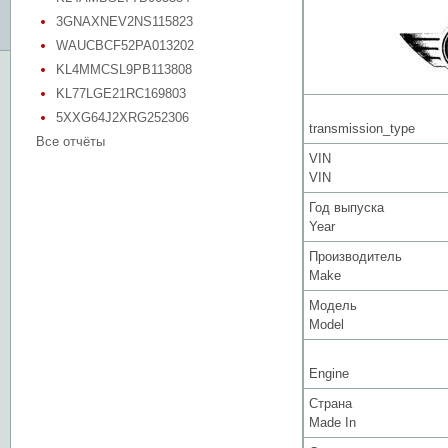
3GNAXNEV2NS115823
WAUCBCF52PA013202
KL4MMCSL9PB113808
KL77LGE21RC169803
5XXG64J2XRG252306
transmission_type
Все отчёты
VIN
VIN
Год выпуска
Year
Производитель
Make
Модель
Model
Engine
Страна
Made In