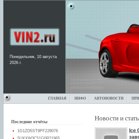
Понедельник, 10 августа
2026 г.
ГЛАВНАЯ
ИНФО
АВТОНОВОСТИ
ПР
Новости и стат
Последние отчёты
Ice
1G1ZD5ST9PF228076
зав
5UXXW3C51G0R21965