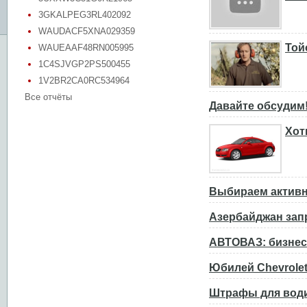
3GKALPEG3RL402092
WAUDACF5XNA029359
Той
WAUEAAF48RN005995
1C4SJVGP2PS500455
1V2BR2CA0RC534964
Все отчёты
Давайте обсудим
Хот
Выбираем активн
Азербайджан зап
АВТОВАЗ: бизнес
Юбилей Chevrolet
Штрафы для води