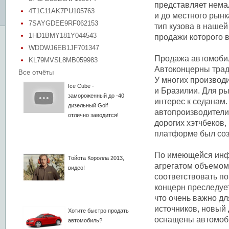
представляет нема
4T1C11AK7PU105763
и до местного рынк
7SAYGDEE9RF062153
тип кузова в нашей
1HD1BMY181Y044543
продажи которого в
WDDWJ6EB1JF701347
Продажа автомобил
KL79MVSL8MB059983
Автоконцерны трад
Все отчёты
У многих производи
Ice Cube -
и Бразилии. Для р
замороженный до -40
интерес к седанам.
дизельный Golf
автопроизводители
отлично заводится!
дорогих хэтчбеков,
платформе был соз
По имеющейся инфо
Тойота Королла 2013,
агрегатом объемом 
видео!
соответствовать по
концерн преследует
что очень важно д
источников, новый 
Хотите быстро продать
оснащены автомоби
автомобиль?