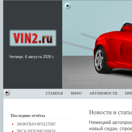
Четверг, 6 августа 2026 г.
ГЛАВНАЯ
ИНФО
АВТОНОВОСТИ
ПР
Новости и стать
Последние отчёты
Немецкий автопрои
JM3KFBAY4P0127097
новый седан, спро
3PCAJ5EB3NF109974