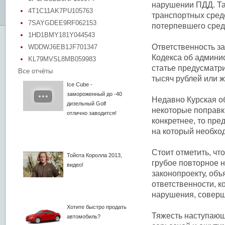
нарушении ПДД. Та
4T1C11AK7PU105763
транспортных средс
7SAYGDEE9RF062153
потерпевшего сред
1HD1BMY181Y044543
Ответственность за
WDDWJ6EB1JF701347
Кодекса об админи
KL79MVSL8MB059983
статье предусматри
Все отчёты
тысяч рублей или же
Ice Cube -
замороженный до -40
Недавно Курская о
дизельный Golf
некоторые поправк
отлично заводится!
конкретнее, то пре
на который необход
Стоит отметить, чт
Тойота Королла 2013,
грубое повторное 
видео!
законопроекту, объ
ответственности, 
нарушения, соверш
Хотите быстро продать
Тяжесть наступающ
автомобиль?