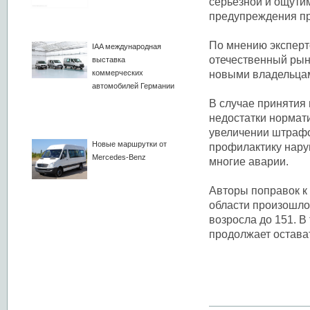
серьезной и ощутим
предупреждения пр
По мнению эксперт
IAA международная
отечественный рын
выставка
коммерческих
новыми владельцам
автомобилей Германии
В случае принятия
недостатки нормат
увеличении штрафо
Новые маршрутки от
профилактику нару
Mercedes-Benz
многие аварии.
Авторы поправок к 
области произошло
возросла до 151. 
продолжает остава