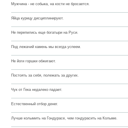
Мужчина - не собыка, на кости не бросается.
Яйца курицу дисциплинируют.
Не перепились еще богатыри на Руси.
Под лежачий камень мы всегда успеем.
Не йоги горшки обжигают.
Постоять за себя, полежать за других.
Чук от Гека недалеко падает.
Естественный отбор денег.
Лучше колымить на Гондурасе, чем гондурасить на Колыме.