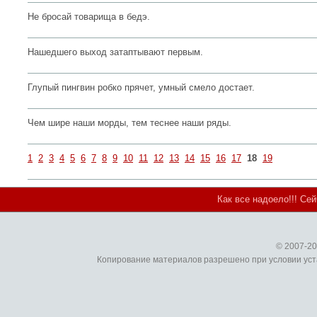
Не бросай товарища в бедэ.
Нашедшего выход затаптывают первым.
Глупый пингвин робко прячет, умный смело достает.
Чем шире наши морды, тем теснее наши ряды.
1
2
3
4
5
6
7
8
9
10
11
12
13
14
15
16
17
18
19
Как все надоело!!! Се
© 2007-2
Копирование материалов разрешено при условии уст