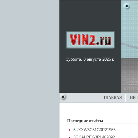
Суббота, 8 августа 2026 г.
ГЛАВНАЯ
ИН
Последние отчёты
5UXXW3C51G0R21965
3GKALPEG3RL402092