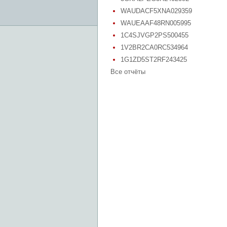
WAUDACF5XNA029359
WAUEAAF48RN005995
1C4SJVGP2PS500455
1V2BR2CA0RC534964
1G1ZD5ST2RF243425
Все отчёты