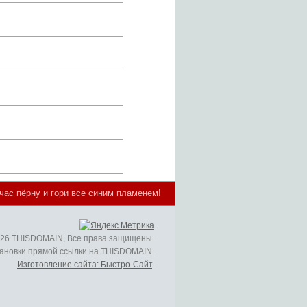
йчас пёрну и гори все синим пламенем!
026 THISDOMAIN, Все права защищены.
ановки прямой ссылки на THISDOMAIN.
Изготовление сайта: Быстро-Сайт
.