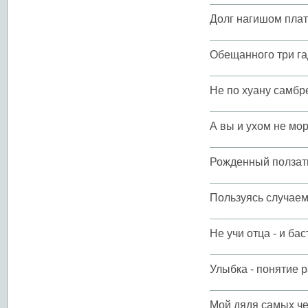
Долг нагишом плат
Обещанного три га
Не по хуану самбр
А вы и ухом не мор
Рожденный ползать
Пользуясь случаем,
Не учи отца - и бас
Улыбка - понятие 
Мой дядя самых че