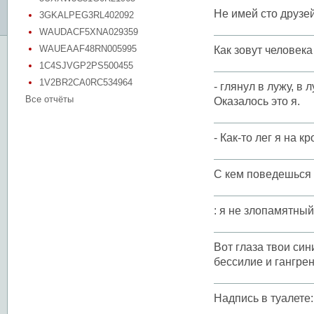
Не имей сто друзей
3GKALPEG3RL402092
WAUDACF5XNA029359
WAUEAAF48RN005995
Как зовут человек
1C4SJVGP2PS500455
1V2BR2CA0RC534964
- глянул в лужу, в
Все отчёты
Оказалось это я.
- Как-то лег я на 
С кем поведешься 
: я не злопамятный
Вот глаза твои си
бессилие и гангрен
Надпись в туалете: