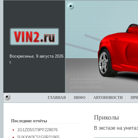
Воскресенье, 9 августа 2026
г.
ГЛАВНАЯ
ИНФО
АВТОНОВОСТИ
ПР
Приколы
Последние отчёты
В экстазе на унитаз
1G1ZD5ST9PF228076
5UXXW3C51G0R21965