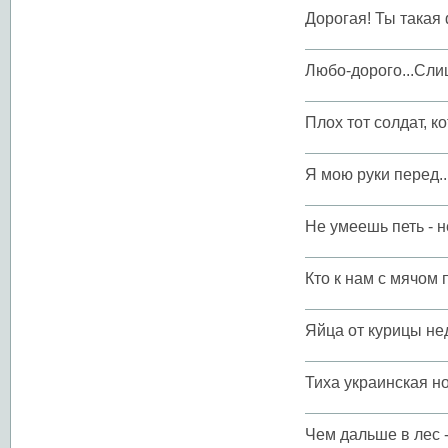
Дорогая! Ты такая
Любо-дорого...Сли
Плох тот солдат, к
Я мою руки перед...
Не умеешь петь - н
Кто к нам с мячом 
Яйца от курицы не
Тиха украинская но
Чем дальше в лес -