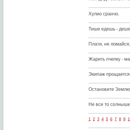
Хулио сранчо.
Тише едешь - деше
Плати, не ломайся
Жарить пчелку - ма
Экипаж прощается 
Остановите Землю,
Не все то солнышко
1
2
3
4
5
6
7
8
9
1