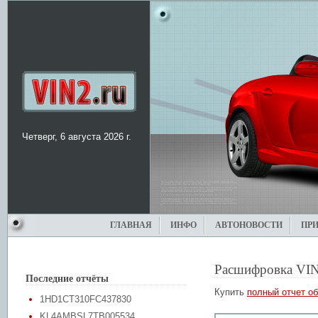
Четверг, 6 августа 2026 г.
ГЛАВНАЯ
ИНФО
АВТОНОВОСТИ
ПР
Расшифровка VIN
Последние отчёты
Купить
полный отчет об
1HD1CT310FC437830
KL4AMBSL7TB005534