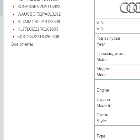
3GNAXNEV2NS115823
WAUCBCF52PA013202
KL4MMCSL9PB113808
VIN
VIN
KL77LGE21RC169803
5XXG64J2XRG252306
Год выпуска
Все отчёты
Year
Производитель
Make
Модель
Model
Engine
Страна
Made In
Стиль
Style
Type