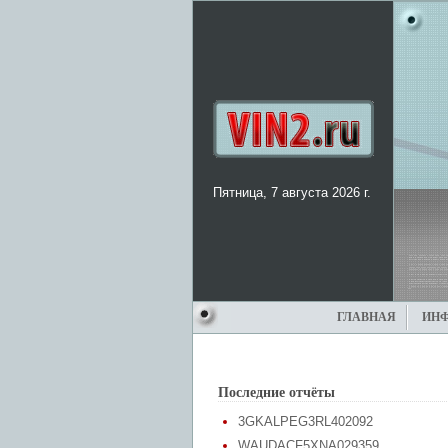
Пятница, 7 августа 2026 г.
ГЛАВНАЯ
ИН
Последние отчёты
3GKALPEG3RL402092
WAUDACF5XNA029359