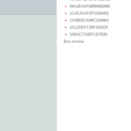
WAUEAAF48RN005995
1C4SJVGP2PS500455
1V2BR2CA0RC534964
1G1ZD5ST2RF243425
1HD1CT310FC437830
Все отчёты