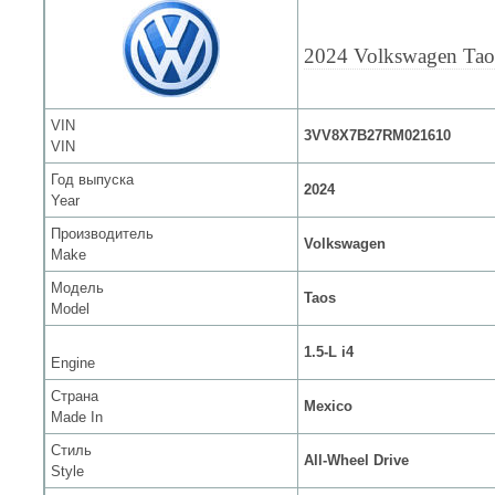
2024 Volkswagen Tao
VIN
3VV8X7B27RM021610
VIN
Год выпуска
2024
Year
Производитель
Volkswagen
Make
Модель
Taos
Model
1.5-L i4
Engine
Страна
Mexico
Made In
Стиль
All-Wheel Drive
Style