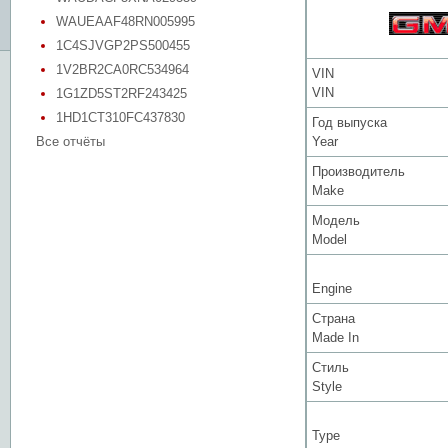
WAUEAAF48RN005995
1C4SJVGP2PS500455
1V2BR2CA0RC534964
VIN
VIN
1G1ZD5ST2RF243425
1HD1CT310FC437830
Год выпуска
Все отчёты
Year
Производитель
Make
Модель
Model
Engine
Страна
Made In
Стиль
Style
Type