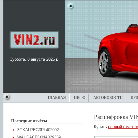
Суббота, 8 августа 2026 г.
ГЛАВНАЯ
ИНФО
АВТОНОВОСТИ
ПР
Расшифровка VI
Последние отчёты
Купить
полный отчет о
3GKALPEG3RL402092
WAUDACF5XNA029359