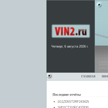
Четверг, 6 августа 2026 г.
ГЛАВНАЯ
ИН
Последние отчёты
1G1ZD5ST2RF243425
1HD1CT310FC437830