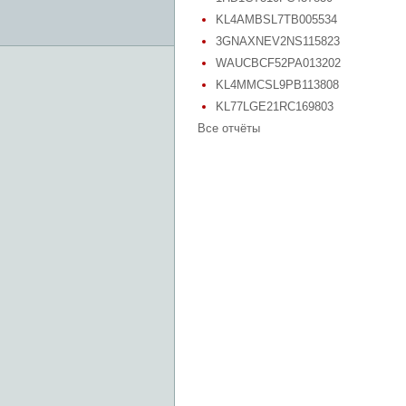
KL4AMBSL7TB005534
3GNAXNEV2NS115823
WAUCBCF52PA013202
KL4MMCSL9PB113808
KL77LGE21RC169803
Все отчёты