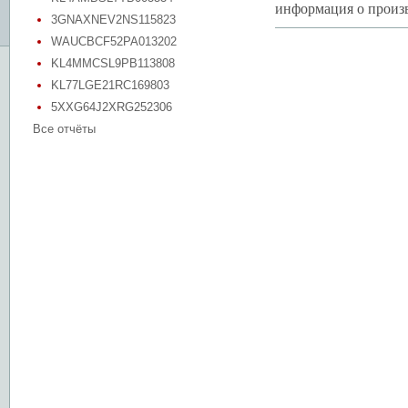
информация о произв
3GNAXNEV2NS115823
WAUCBCF52PA013202
KL4MMCSL9PB113808
KL77LGE21RC169803
5XXG64J2XRG252306
Все отчёты