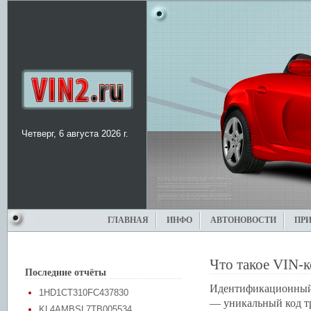
Четверг, 6 августа 2026 г.
ГЛАВНАЯ
ИНФО
АВТОНОВОСТИ
ПР
Что такое VIN-к
Последние отчёты
Идентификационный 
1HD1CT310FC437830
— уникальный код тр
KL4AMBSL7TB005534