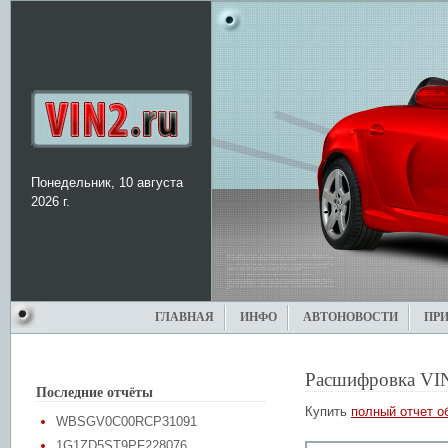
Понедельник, 10 августа
2026 г.
ГЛАВНАЯ
ИНФО
АВТОНОВОСТИ
ПР
Расшифровка VI
Последние отчёты
Купить
полный отчет о
WBSGV0C00RCP31091
1G1ZD5ST9PF228076