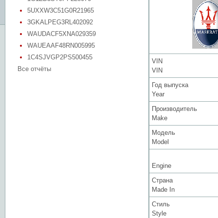
5UXXW3C51G0R21965
3GKALPEG3RL402092
WAUDACF5XNA029359
WAUEAAF48RN005995
1C4SJVGP2PS500455
VIN
Все отчёты
VIN
Год выпуска
Year
Производитель
Make
Модель
Model
Engine
Страна
Made In
Стиль
Style