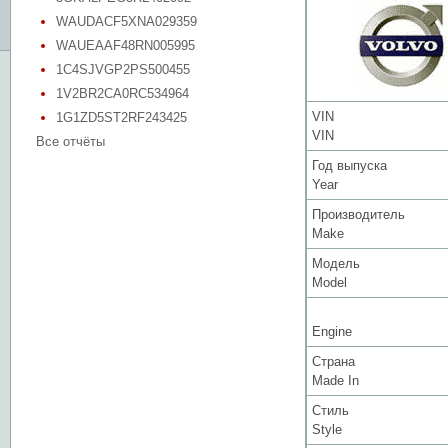
WAUDACF5XNA029359
WAUEAAF48RN005995
1C4SJVGP2PS500455
1V2BR2CA0RC534964
VIN
1G1ZD5ST2RF243425
VIN
Все отчёты
Год выпуска
Year
Производитель
Make
Модель
Model
Engine
Страна
Made In
Стиль
Style