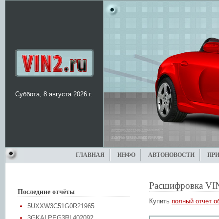
Суббота, 8 августа 2026 г.
ГЛАВНАЯ
ИНФО
АВТОНОВОСТИ
ПР
Расшифровка VI
Последние отчёты
Купить
полный отчет о
5UXXW3C51G0R21965
3GKALPEG3RL402092