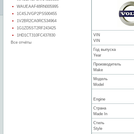
WAUEAAF48RN005995
1C4SJVGP2PS500455
1V2BR2CA0RC534964
1G1ZD5ST2RF243425
VIN
1HD1CT310FC437830
VIN
Все отчёты
Год выпуска
Year
Производитель
Make
Модель
Model
Engine
Страна
Made In
Стиль
Style