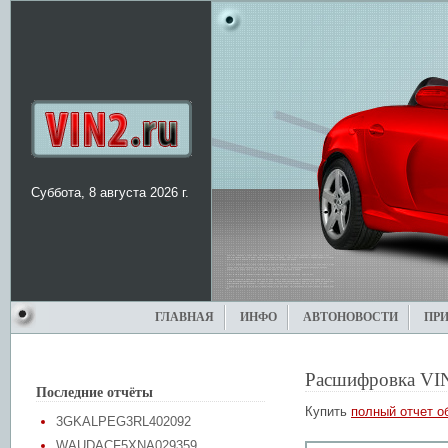
Суббота, 8 августа 2026 г.
ГЛАВНАЯ
ИНФО
АВТОНОВОСТИ
ПР
Расшифровка VI
Последние отчёты
Купить
полный отчет о
3GKALPEG3RL402092
WAUDACF5XNA029359