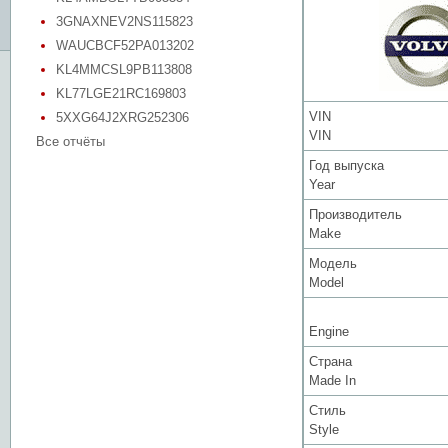
3GNAXNEV2NS115823
WAUCBCF52PA013202
KL4MMCSL9PB113808
KL77LGE21RC169803
VIN
5XXG64J2XRG252306
VIN
Все отчёты
Год выпуска
Year
Производитель
Make
Модель
Model
Engine
Страна
Made In
Стиль
Style