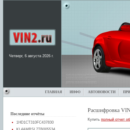
Четверг, 6 августа 2026 г.
ГЛАВНАЯ
ИНФО
АВТОНОВОСТИ
ПР
Расшифровка VIN
Последние отчёты
Купить
полный отчет об
1HD1CT310FC437830
KL4AMBSL7TB005534