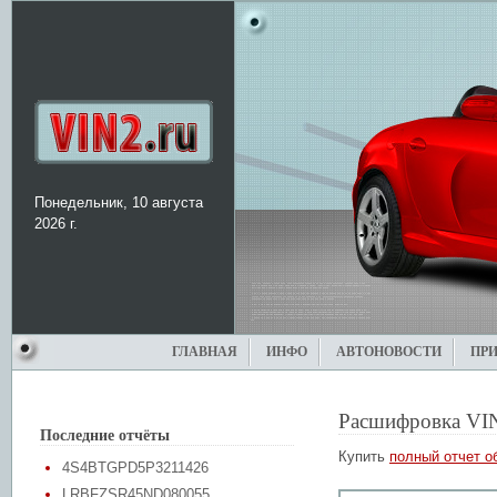
Понедельник, 10 августа
2026 г.
ГЛАВНАЯ
ИНФО
АВТОНОВОСТИ
ПР
Расшифровка VI
Последние отчёты
Купить
полный отчет о
4S4BTGPD5P3211426
LRBFZSR45ND080055