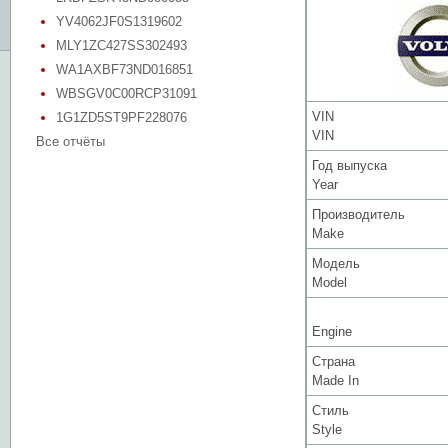
YV4062JF0S1319602
MLY1ZC427SS302493
WA1AXBF73ND016851
WBSGV0C00RCP31091
VIN
1G1ZD5ST9PF228076
VIN
Все отчёты
Год выпуска
Year
Производитель
Make
Модель
Model
Engine
Страна
Made In
Стиль
Style