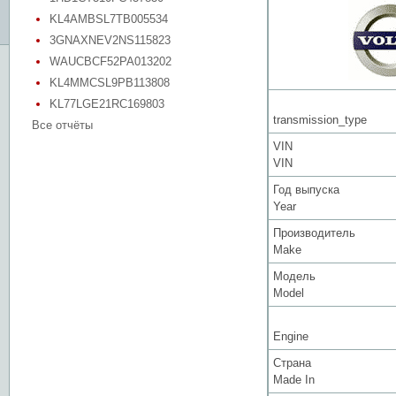
KL4AMBSL7TB005534
3GNAXNEV2NS115823
WAUCBCF52PA013202
KL4MMCSL9PB113808
KL77LGE21RC169803
transmission_type
Все отчёты
VIN
VIN
Год выпуска
Year
Производитель
Make
Модель
Model
Engine
Страна
Made In