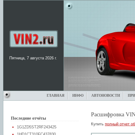
Пятница, 7 августа 2026 г.
ГЛАВНАЯ
ИНФО
АВТОНОВОСТИ
ПР
Расшифровка VIN
Последние отчёты
Купить
полный отчет об
1G1ZD5ST2RF243425
1HD1CT310FC437830