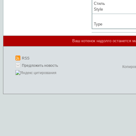
Стиль
Style
Type
Ваш котенок надолго останется м
RSS
Предложить новость
Копиро