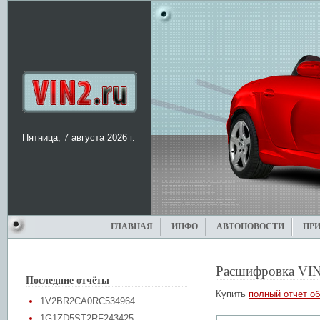
Пятница, 7 августа 2026 г.
ГЛАВНАЯ
ИНФО
АВТОНОВОСТИ
ПР
Расшифровка VIN
Последние отчёты
Купить
полный отчет об
1V2BR2CA0RC534964
1G1ZD5ST2RF243425