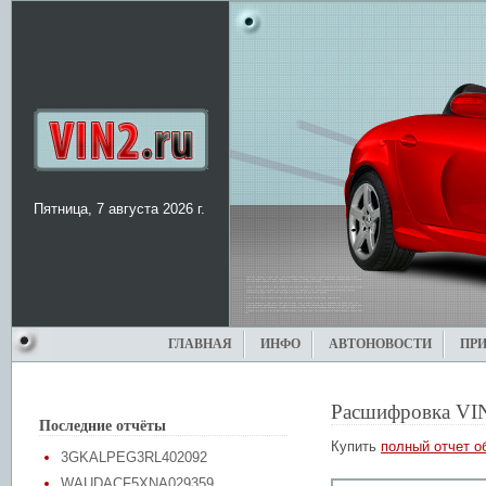
Пятница, 7 августа 2026 г.
ГЛАВНАЯ
ИНФО
АВТОНОВОСТИ
ПР
Расшифровка VI
Последние отчёты
Купить
полный отчет о
3GKALPEG3RL402092
WAUDACF5XNA029359