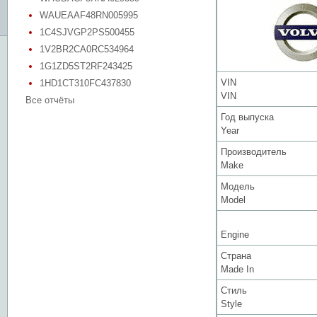
WAUEAAF48RN005995
1C4SJVGP2PS500455
1V2BR2CA0RC534964
1G1ZD5ST2RF243425
VIN
1HD1CT310FC437830
VIN
Все отчёты
Год выпуска
Year
Производитель
Make
Модель
Model
Engine
Страна
Made In
Стиль
Style