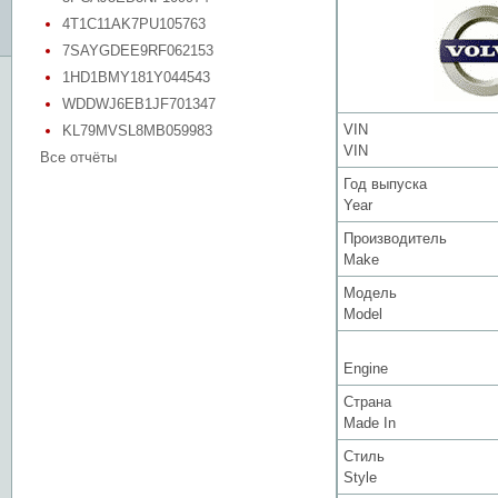
4T1C11AK7PU105763
7SAYGDEE9RF062153
1HD1BMY181Y044543
WDDWJ6EB1JF701347
VIN
KL79MVSL8MB059983
VIN
Все отчёты
Год выпуска
Year
Производитель
Make
Модель
Model
Engine
Страна
Made In
Стиль
Style