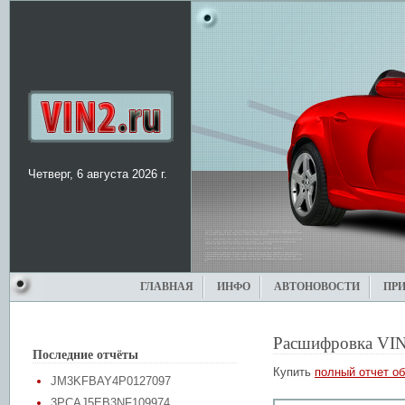
Четверг, 6 августа 2026 г.
ГЛАВНАЯ
ИНФО
АВТОНОВОСТИ
ПР
Расшифровка VIN
Последние отчёты
Купить
полный отчет об
JM3KFBAY4P0127097
3PCAJ5EB3NF109974