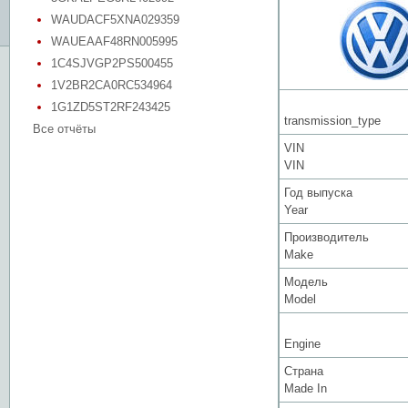
WAUDACF5XNA029359
WAUEAAF48RN005995
1C4SJVGP2PS500455
1V2BR2CA0RC534964
1G1ZD5ST2RF243425
transmission_type
Все отчёты
VIN
VIN
Год выпуска
Year
Производитель
Make
Модель
Model
Engine
Страна
Made In