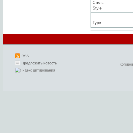
Стиль
Style
Type
RSS
Предложить новость
Копиро