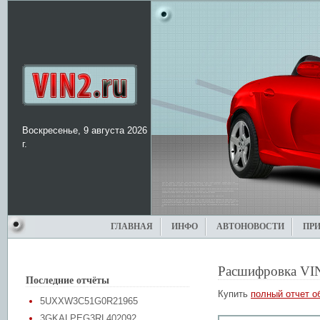
Воскресенье, 9 августа 2026
г.
ГЛАВНАЯ
ИНФО
АВТОНОВОСТИ
ПР
Расшифровка VI
Последние отчёты
Купить
полный отчет о
5UXXW3C51G0R21965
3GKALPEG3RL402092