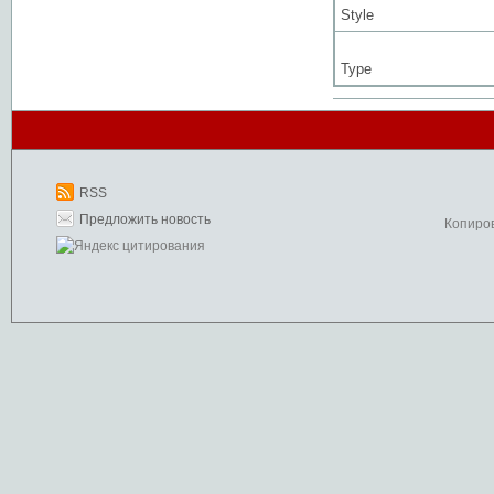
Style
Type
RSS
Предложить новость
Копиро