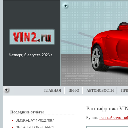
Четверг, 6 августа 2026 г.
ГЛАВНАЯ
ИНФО
АВТОНОВОСТИ
ПР
Расшифровка VIN
Последние отчёты
Купить
полный отчет об
JM3KFBAY4P0127097
3PCAJ5EB3NF109974