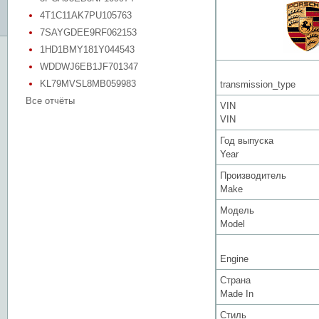
4T1C11AK7PU105763
7SAYGDEE9RF062153
1HD1BMY181Y044543
WDDWJ6EB1JF701347
KL79MVSL8MB059983
transmission_type
Все отчёты
VIN
VIN
Год выпуска
Year
Производитель
Make
Модель
Model
Engine
Страна
Made In
Стиль