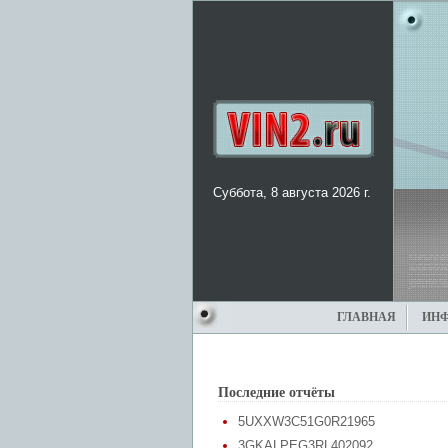
Суббота, 8 августа 2026 г.
ГЛАВНАЯ
ИН
Последние отчёты
5UXXW3C51G0R21965
3GKALPEG3RL402092