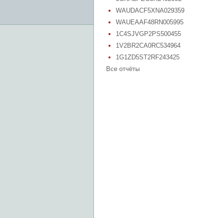
WAUDACF5XNA029359
WAUEAAF48RN005995
1C4SJVGP2PS500455
1V2BR2CA0RC534964
1G1ZD5ST2RF243425
Все отчёты