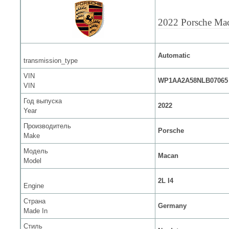
2022 Porsche Ma
Automatic
transmission_type
VIN
WP1AA2A58NLB07065
VIN
Год выпуска
2022
Year
Производитель
Porsche
Make
Модель
Macan
Model
2L I4
Engine
Страна
Germany
Made In
Стиль