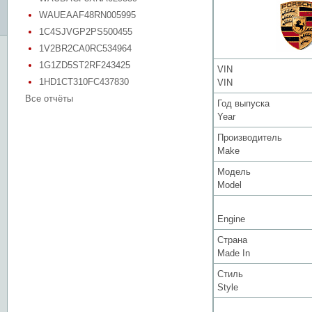
WAUEAAF48RN005995
1C4SJVGP2PS500455
1V2BR2CA0RC534964
1G1ZD5ST2RF243425
VIN
1HD1CT310FC437830
VIN
Все отчёты
Год выпуска
Year
Производитель
Make
Модель
Model
Engine
Страна
Made In
Стиль
Style