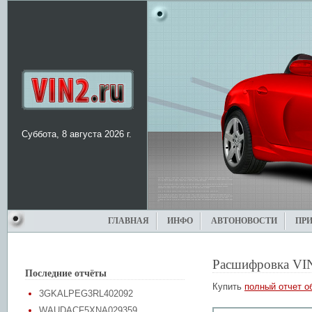
Суббота, 8 августа 2026 г.
ГЛАВНАЯ
ИНФО
АВТОНОВОСТИ
ПР
Расшифровка VI
Последние отчёты
Купить
полный отчет о
3GKALPEG3RL402092
WAUDACF5XNA029359