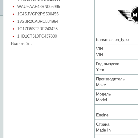
WAUEAAF48RN005995
1C4SJVGP2PS500455
1V2BR2CA0RC534964
1G1ZD5ST2RF243425
1HD1CT310FC437830
transmission_type
Все отчёты
VIN
VIN
Год выпуска
Year
Производитель
Make
Модель
Model
Engine
Страна
Made In