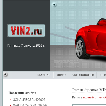
Пятница, 7 августа 2026 г.
ГЛАВНАЯ
ИНФО
АВТОНОВОСТИ
ПР
Расшифровка VI
Последние отчёты
Купить
полный отчет о
3GKALPEG3RL402092
WAUDACF5XNA029359