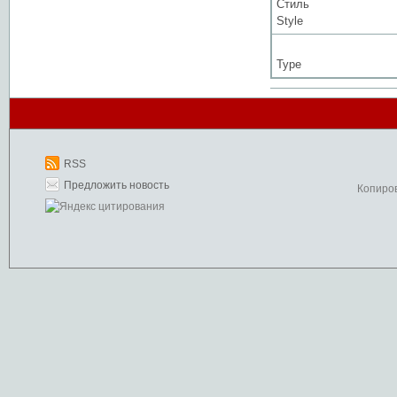
Стиль
Style
Type
RSS
Предложить новость
Копиро