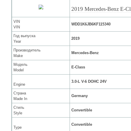
2019 Mercedes-Benz E-Cl
VIN
WDD1K6JB6KF115340
VIN
Год выпуска
2019
Year
Производитель
Mercedes-Benz
Make
Модель
E-Class
Model
3.0-L V-6 DOHC 24V
Engine
Страна
Germany
Made In
Стиль
Convertible
Style
Convertible
Type