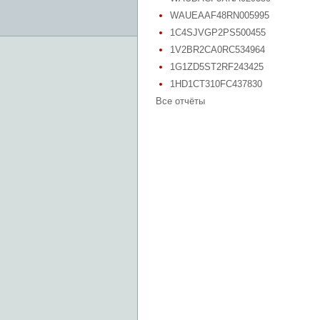
WAUEAAF48RN005995
1C4SJVGP2PS500455
1V2BR2CA0RC534964
1G1ZD5ST2RF243425
1HD1CT310FC437830
Все отчёты