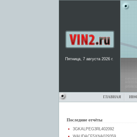
Пятница, 7 августа 2026 г.
ГЛАВНАЯ
ИН
Последние отчёты
3GKALPEG3RL402092
WAUDACF5XNA029359