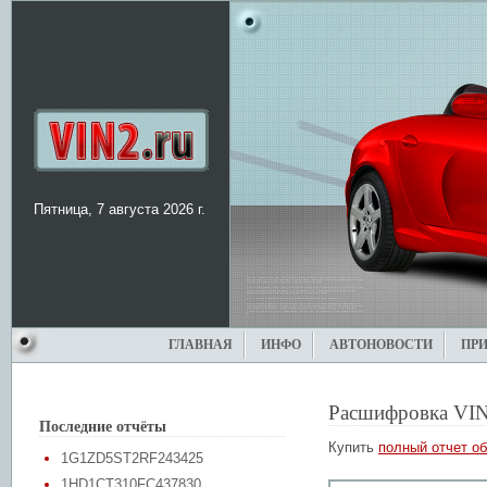
Пятница, 7 августа 2026 г.
ГЛАВНАЯ
ИНФО
АВТОНОВОСТИ
ПР
Расшифровка VIN
Последние отчёты
Купить
полный отчет об
1G1ZD5ST2RF243425
1HD1CT310FC437830