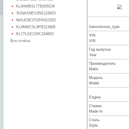
KL4AMBSL7TB005534
3GNAXNEV2NS115823
WAUCBCF52PA013202
transmission_type
KL4MMCSL9PB113808
KL77LGE21RC169803
VIN
Все отчёты
VIN
Год выпуска
Year
Производитель
Make
Модель
Model
Engine
Страна
Made In
Стиль
Style