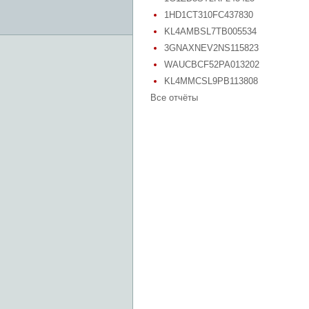
1HD1CT310FC437830
KL4AMBSL7TB005534
3GNAXNEV2NS115823
WAUCBCF52PA013202
KL4MMCSL9PB113808
Все отчёты