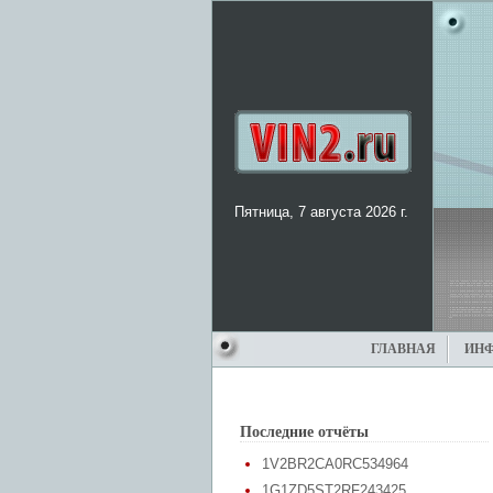
Пятница, 7 августа 2026 г.
ГЛАВНАЯ
ИН
Последние отчёты
1V2BR2CA0RC534964
1G1ZD5ST2RF243425