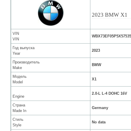
2023 BMW X1
VIN
WBX73EF05P5X5753
VIN
Год выпуска
2023
Year
Производитель
BMW
Make
Модель
X1
Model
2.0-L L-4 DOHC 16V
Engine
Страна
Germany
Made In
Стиль
No data
Style