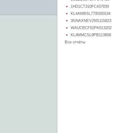
1HD1CT310FC437830
KL4AMBSL7TB005534
3GNAXNEV2NS115823
WAUCBCF52PA013202
KL4MMCSL9PB113808
Все отчёты