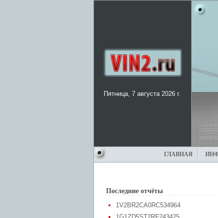
Пятница, 7 августа 2026 г.
ГЛАВНАЯ
ИН
Последние отчёты
1V2BR2CA0RC534964
1G1ZD5ST2RF243425