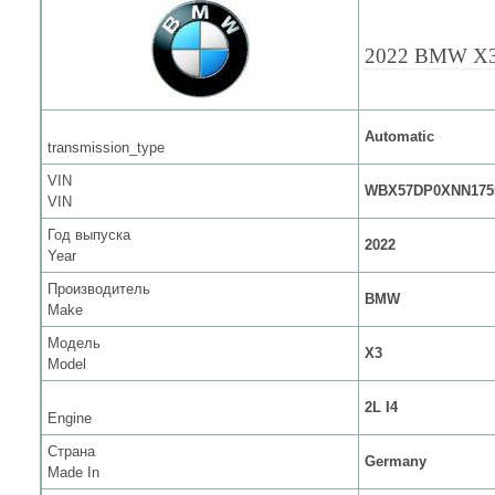
2022 BMW X
Automatic
transmission_type
VIN
WBX57DP0XNN175
VIN
Год выпуска
2022
Year
Производитель
BMW
Make
Модель
X3
Model
2L I4
Engine
Страна
Germany
Made In