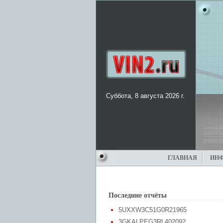
Суббота, 8 августа 2026 г.
ГЛАВНАЯ
ИН
Последние отчёты
5UXXW3C51G0R21965
3GKALPEG3RL402092