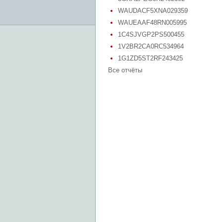
WAUDACF5XNA029359
WAUEAAF48RN005995
1C4SJVGP2PS500455
1V2BR2CA0RC534964
1G1ZD5ST2RF243425
Все отчёты