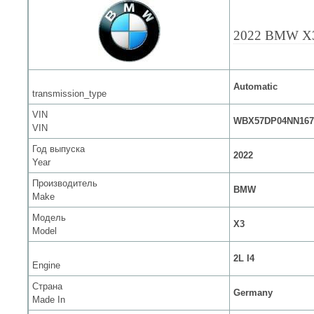
2022 BMW X
Automatic
transmission_type
VIN
WBX57DP04NN167
VIN
Год выпуска
2022
Year
Производитель
BMW
Make
Модель
X3
Model
2L I4
Engine
Страна
Germany
Made In