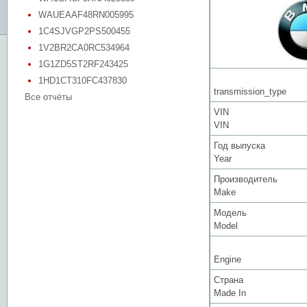
WAUEAAF48RN005995
1C4SJVGP2PS500455
1V2BR2CA0RC534964
1G1ZD5ST2RF243425
1HD1CT310FC437830
transmission_type
Все отчёты
VIN
VIN
Год выпуска
Year
Производитель
Make
Модель
Model
Engine
Страна
Made In