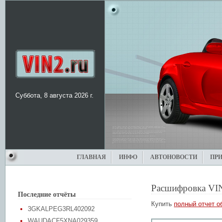
Суббота, 8 августа 2026 г.
ГЛАВНАЯ
ИНФО
АВТОНОВОСТИ
ПР
Расшифровка VI
Последние отчёты
Купить
полный отчет о
3GKALPEG3RL402092
WAUDACF5XNA029359