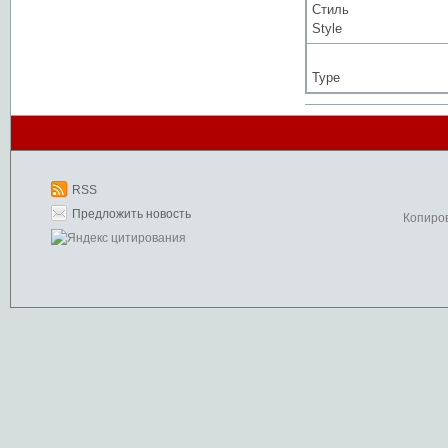
Стиль
Style
Type
RSS
Предложить новость
Копиро