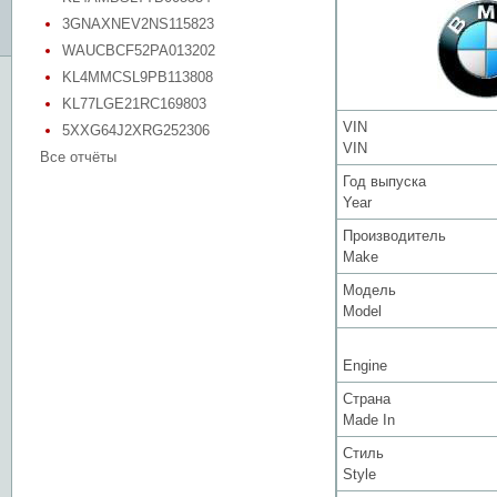
3GNAXNEV2NS115823
WAUCBCF52PA013202
KL4MMCSL9PB113808
KL77LGE21RC169803
VIN
5XXG64J2XRG252306
VIN
Все отчёты
Год выпуска
Year
Производитель
Make
Модель
Model
Engine
Страна
Made In
Стиль
Style