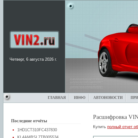
Четверг, 6 августа 2026 г.
ГЛАВНАЯ
ИНФО
АВТОНОВОСТИ
ПР
Расшифровка VIN
Последние отчёты
Купить
полный отчет об
1HD1CT310FC437830
KL4AMBSL7TB005534