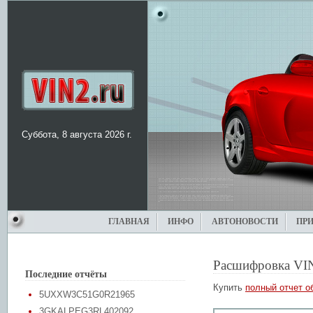
Суббота, 8 августа 2026 г.
ГЛАВНАЯ
ИНФО
АВТОНОВОСТИ
ПР
Расшифровка VI
Последние отчёты
Купить
полный отчет о
5UXXW3C51G0R21965
3GKALPEG3RL402092