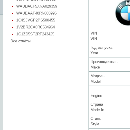
WAUDACF5XNA029359
WAUEAAF48RN005995
1C4SJVGP2PS500455
1V2BR2CA0RC534964
VIN
1G1ZD5ST2RF243425
VIN
Все отчёты
Год выпуска
Year
Производитель
Make
Модель
Model
Engine
Страна
Made In
Стиль
Style