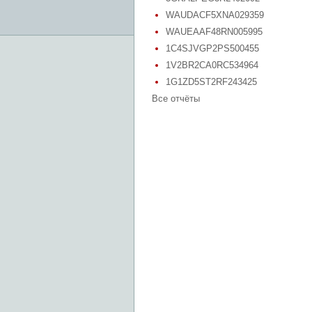
WAUDACF5XNA029359
WAUEAAF48RN005995
1C4SJVGP2PS500455
1V2BR2CA0RC534964
1G1ZD5ST2RF243425
Все отчёты