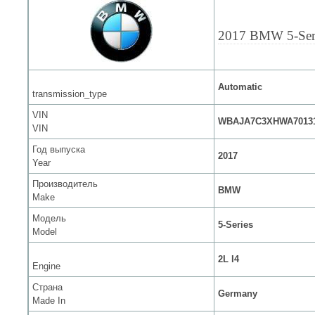
2017 BMW 5-Ser
Automatic
transmission_type
VIN
WBAJA7C3XHWA7013
VIN
Год выпуска
2017
Year
Производитель
BMW
Make
Модель
5-Series
Model
2L I4
Engine
Страна
Germany
Made In