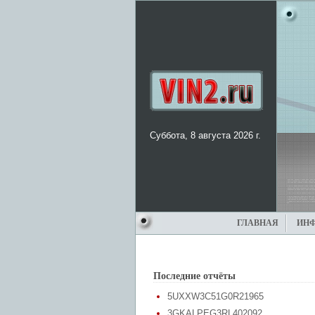
Суббота, 8 августа 2026 г.
ГЛАВНАЯ
ИН
Последние отчёты
5UXXW3C51G0R21965
3GKALPEG3RL402092