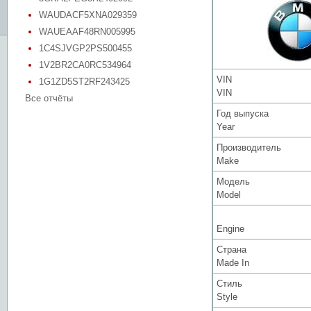
WAUDACF5XNA029359
WAUEAAF48RN005995
1C4SJVGP2PS500455
1V2BR2CA0RC534964
VIN
1G1ZD5ST2RF243425
VIN
Все отчёты
Год выпуска
Year
Производитель
Make
Модель
Model
Engine
Страна
Made In
Стиль
Style