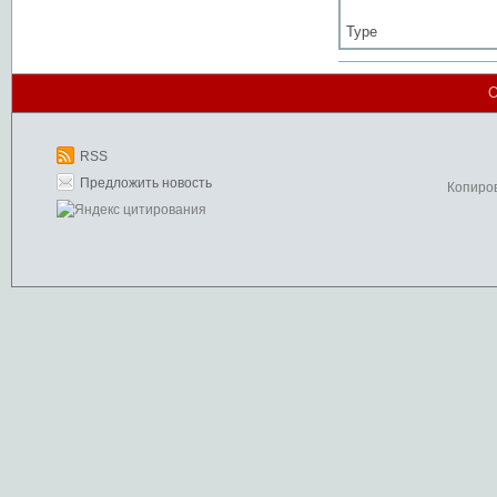
Type
О
RSS
Предложить новость
Копиро