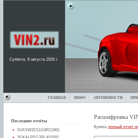
Суббота, 8 августа 2026 г.
ГЛАВНАЯ
ИНФО
АВТОНОВОСТИ
ПР
Расшифровка VI
Последние отчёты
Купить
полный отчет о
5UXXW3C51G0R21965
3GKALPEG3RL402092