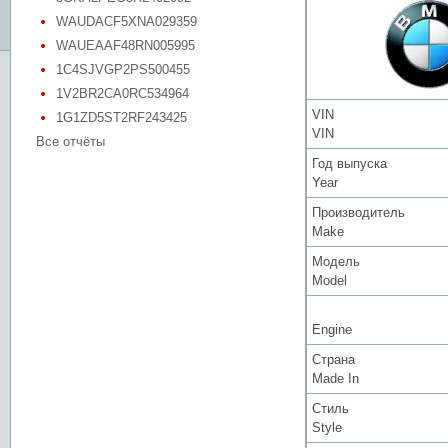
WAUDACF5XNA029359
WAUEAAF48RN005995
1C4SJVGP2PS500455
1V2BR2CA0RC534964
VIN
1G1ZD5ST2RF243425
VIN
Все отчёты
Год выпуска
Year
Производитель
Make
Модель
Model
Engine
Страна
Made In
Стиль
Style