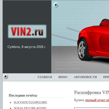
Суббота, 8 августа 2026 г.
ГЛАВНАЯ
ИНФО
АВТОНОВОСТИ
ПР
Расшифровка VI
Последние отчёты
Купить
полный отчет о
5UXXW3C51G0R21965
3GKALPEG3RL402092