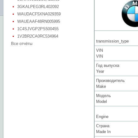
3GKALPEG3RL402092
WAUDACF5XNA029359
WAUEAAF48RN005995
1C4SJVGP2PS500455
1V2BR2CA0RC534964
transmission_type
Все отчёты
VIN
VIN
Год выпуска
Year
Производитель
Make
Модель
Model
Engine
Страна
Made In