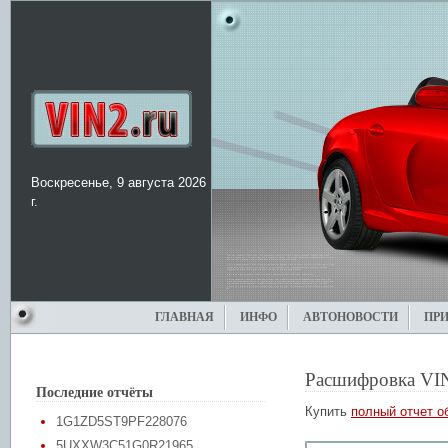
Воскресенье, 9 августа 2026
г.
ГЛАВНАЯ
ИНФО
АВТОНОВОСТИ
ПР
Расшифровка VI
Последние отчёты
Купить
полный отчет о
1G1ZD5ST9PF228076
5UXXW3C51G0R21965