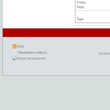
Стиль
Style
Type
RSS
Предложить новость
Копиро