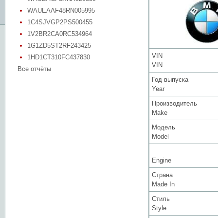
WAUEAAF48RN005995
1C4SJVGP2PS500455
1V2BR2CA0RC534964
1G1ZD5ST2RF243425
VIN
1HD1CT310FC437830
VIN
Все отчёты
Год выпуска
Year
Производитель
Make
Модель
Model
Engine
Страна
Made In
Стиль
Style