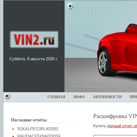
Суббота, 8 августа 2026 г.
ГЛАВНАЯ
ИНФО
АВТОНОВОСТИ
ПР
Расшифровка VI
Последние отчёты
Купить
полный отчет о
3GKALPEG3RL402092
WAUDACF5XNA029359