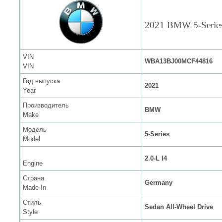
2021 BMW 5-Serie
VIN
WBA13BJ00MCF44816
VIN
Год выпуска
2021
Year
Производитель
BMW
Make
Модель
5-Series
Model
2.0-L I4
Engine
Страна
Germany
Made In
Стиль
Sedan All-Wheel Drive
Style