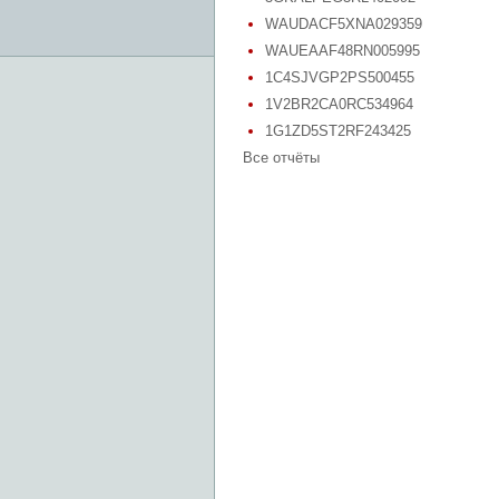
WAUDACF5XNA029359
WAUEAAF48RN005995
1C4SJVGP2PS500455
1V2BR2CA0RC534964
1G1ZD5ST2RF243425
Все отчёты