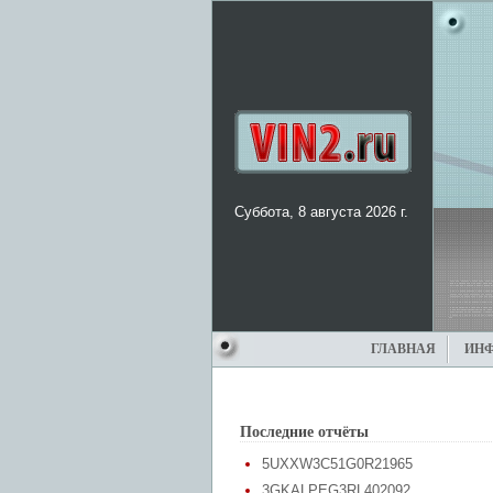
Суббота, 8 августа 2026 г.
ГЛАВНАЯ
ИН
Последние отчёты
5UXXW3C51G0R21965
3GKALPEG3RL402092