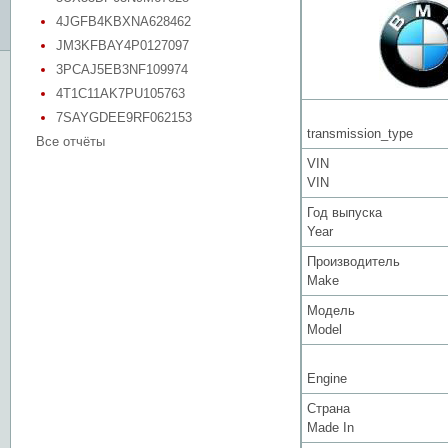
4JGFB4KBXNA628462
JM3KFBAY4P0127097
3PCAJ5EB3NF109974
4T1C11AK7PU105763
7SAYGDEE9RF062153
transmission_type
Все отчёты
VIN
VIN
Год выпуска
Year
Производитель
Make
Модель
Model
Engine
Страна
Made In