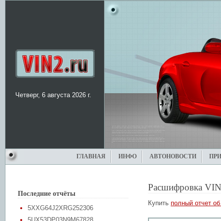
Четверг, 6 августа 2026 г.
ГЛАВНАЯ
ИНФО
АВТОНОВОСТИ
ПР
Расшифровка VIN
Последние отчёты
Купить
полный отчет об
5XXG64J2XRG252306
5UX53DP03N9M67828