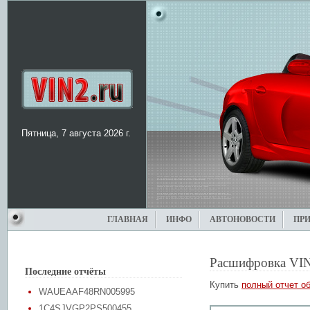
Пятница, 7 августа 2026 г.
ГЛАВНАЯ
ИНФО
АВТОНОВОСТИ
ПР
Расшифровка VI
Последние отчёты
Купить
полный отчет об
WAUEAAF48RN005995
1C4SJVGP2PS500455