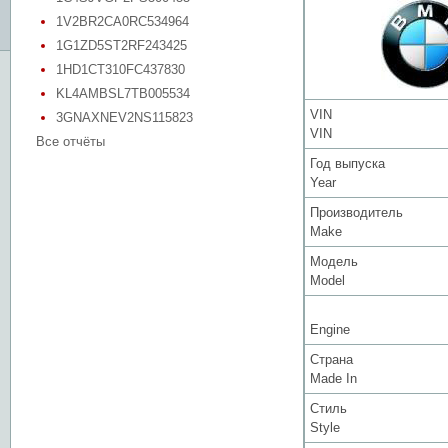
1V2BR2CA0RC534964
1G1ZD5ST2RF243425
1HD1CT310FC437830
KL4AMBSL7TB005534
VIN
3GNAXNEV2NS115823
VIN
Все отчёты
Год выпуска
Year
Производитель
Make
Модель
Model
Engine
Страна
Made In
Стиль
Style